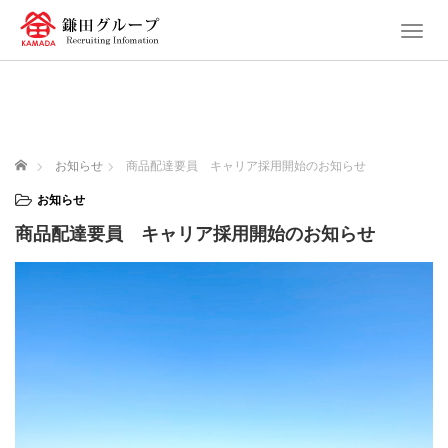
T
o
g
g
l
e
n
ホーム
お知らせ
商品配達要員 キャリア採用開始のお知らせ
a
v
お知らせ
i
商品配達要員 キャリア採用開始のお知らせ
g
a
t
i
o
n